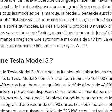
 l’habitacle. La Tesla Model 3 se distingue par son minimalis
anche de bord ne dispose que d’un grand écran central tact
 tous les modèles de la marque, la Model 3 bénéficie aussi 
vent à distance via la connexion internet. Le logiciel du véh
s la sortie du modèle. La Tesla Model 3 propose 3 niveaux d
ns sa version d’entrée de gamme, il peut parcourir jusqu’à
ormance enregistre une autonomie maximale de 547 km. La 
 une autonomie de 602 km selon le cycle WLTP.
’une Tesla Model 3 ?
 la Tesla Model 3 affiche des tarifs bien plus abordables 
ple, la Tesla Model S démarre à un peu moins de 100 000 eu
490 euros hors bonus, ce qui fait un tarif de départ de 48 990
gurée en propulsion disposant d’un moteur à aimants perma
à 100 km/h en 6,1 secondes. Au niveau supérieur, on retrouve
intégrale d’une valeur de 62 490 euros. Les deux moteurs p
veloppent une puissance totale de 335 kW, ce qui se traduit 